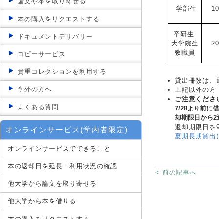
論文や本を取り寄せる
学部生
1
本の購入をリクエストする
卒研生
ドキュメントデリバリー
大学院生
2
教職員
コピーサービス
貴重コレクションを利用する
貸出冊数は、
学外の方へ
上記以外の方
ご注意くださ
よくある質問
7/28より前
却期限日から2
返却期限日を9
オンラインサービス(学内者限定)
夏期長期貸出
オンラインサービスでできること
本の返却日を延長・利用状況の確認
< 前の記事へ
他大学から論文を取り寄せる
他大学から本を借りる
本の購入をリクエストする