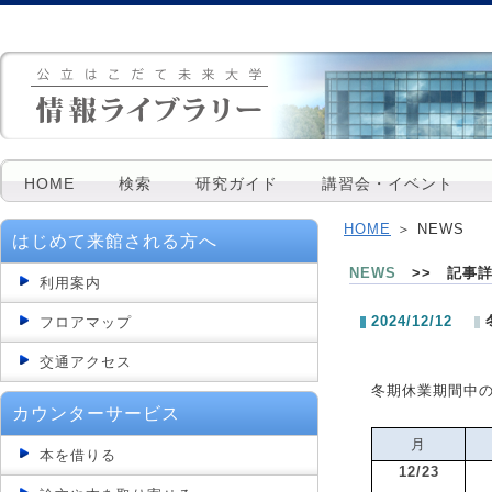
HOME
検索
研究ガイド
講習会・イベント
HOME
＞ NEWS
はじめて来館される方へ
NEWS
>> 記事
利用案内
2024/12/12
フロアマップ
交通アクセス
冬期休業期間中
カウンターサービス
月
本を借りる
12/23