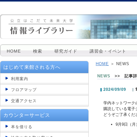
HOME
検索
研究ガイド
講習会・イベント
HOME
＞ NEWS
はじめて来館される方へ
NEWS
>> 記事
利用案内
2024/09/09
フロアマップ
交通アクセス
学内ネットワーク
購読している電子
どうぞご了承くだ
カウンターサービス
9月9日（月）
本を借りる