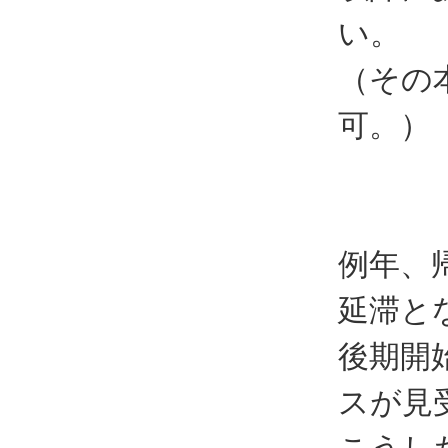
い。
（その
可。）
例年、
延滞と
後期開
スが見