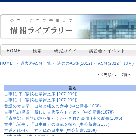
HOME
検索
研究ガイド
講習会・イベント
HOME
＞
過去のA5棚一覧
＞
過去のA5棚(2012)
＞
A5棚(2012年10月)
<<先頭へ <前へ 1
書名
古事記 下 (講談社学術文庫:[207-209])
古事記 中 (講談社学術文庫:[207-209])
昔話の考古学 : 山姥と縄文の女神 (中公新書:1068)
古事記の起源 : 新しい古代像をもとめて (中公新書:1878)
「古事記」神話の謎を解く : かくされた裏面 (中公新書:2095)
古事記誕生 : 「日本像」の源流を探る (中公新書:2157)
神道とは何か : 神と仏の日本史 (中公新書:2158)