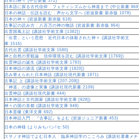
日本の神々 (中公新書:372)
日本語に探る古代信仰 : フェティシズムから神道まで (中公新書:969
日本の神話・伝説を読む : 声から文字へ (岩波新書:新赤版 1078)
日本の神々 (岩波新書:新赤版 618)
古事記の読み方 : 八百万の神の物語 (岩波新書:新赤版 864)
出雲国風土記 (講談社学術文庫:[1382])
「出雲」という思想 : 近代日本の抹殺された神々 (講談社学術文
庫:1516)
古代出雲 (講談社学術文庫:1580)
神と自然の景観論 : 信仰環境を読む (講談社学術文庫:[1769])
出雲神話の誕生 (講談社学術文庫:1783)
日本神話の源流 (講談社学術文庫:[1820])
読み替えられた日本神話 (講談社現代新書:1871)
古事記 上 (講談社学術文庫:[207-209])
「神道」の虚像と実像 (講談社現代新書:2109)
出雲神話 (講談社現代新書:444)
日本神話と古代国家 (講談社学術文庫:[928])
神々の国の首都 (講談社学術文庫:948)
日本昔噺 (東洋文庫:692)
日本神話入門 : 『古事記』をよむ (岩波ジュニア新書:453)
日本の神様 (よりみちパン!セ:50)
スサノオ神話でよむ日本人 : 臨床神話学のこころみ (講談社選書メチ