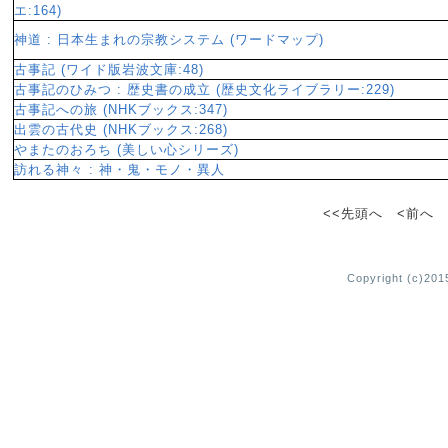
エ:164)
神道 : 日本生まれの宗教システム (ワードマップ)
古事記 (ワイド版岩波文庫:48)
古事記のひみつ : 歴史書の成立 (歴史文化ライブラリー:229)
古事記への旅 (NHKブックス:347)
出雲の古代史 (NHKブックス:268)
やまたのおろち (美しい心シリーズ)
訪れる神々 : 神・鬼・モノ・異人
<<先頭へ <前へ 1
Copyright (c)2