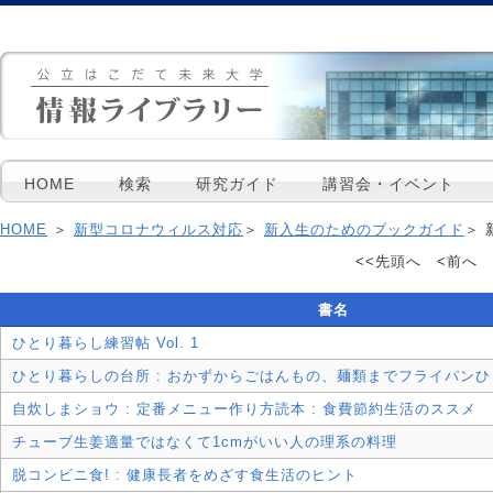
HOME
検索
研究ガイド
講習会・イベント
HOME
＞
新型コロナウィルス対応
＞
新入生のためのブックガイド
＞
<<先頭へ <前へ 1
書名
ひとり暮らし練習帖 Vol. 1
ひとり暮らしの台所 : おかずからごはんもの、麺類までフライパンひ
自炊しまショウ : 定番メニュー作り方読本 : 食費節約生活のススメ
チューブ生姜適量ではなくて1cmがいい人の理系の料理
脱コンビニ食! : 健康長者をめざす食生活のヒント