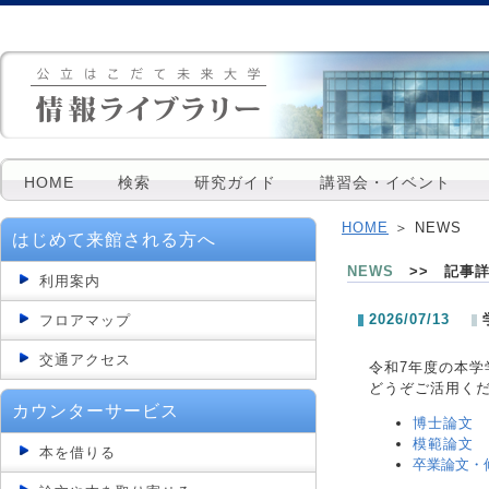
HOME
検索
研究ガイド
講習会・イベント
HOME
＞ NEWS
はじめて来館される方へ
NEWS
>> 記事
利用案内
2026/07/13
フロアマップ
交通アクセス
令和7年度の本学
どうぞご活用く
カウンターサービス
博士論文
模範論文
本を借りる
卒業論文・