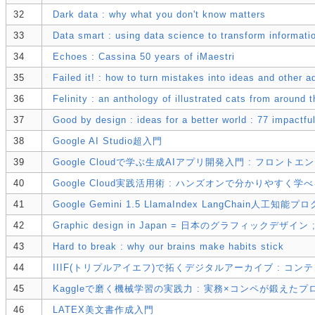
32
Dark data : why what you don't know matters
33
Data smart : using data science to transform informatio
34
Echoes : Cassina 50 years of iMaestri
35
Failed it! : how to turn mistakes into ideas and other 
36
Felinity : an anthology of illustrated cats from around t
37
Good by design : ideas for a better world : 77 impactfu
38
Google AI Studio超入門
39
Google Cloudで学ぶ生成AIアプリ開発入門 : フ
40
Google Cloud実践活用術 : ハンズオンで分かりやすく
41
Google Gemini 1.5 LlamaIndex LangChain人工
42
Graphic design in Japan = 日本のグラフィックデザイン ;
43
Hard to break : why our brains make habits stick
44
IIIF(トリプルアイエフ)で拓くデジタルアーカイブ : コ
45
Kaggleで磨く機械学習の実践力 : 実務×コンペが鍛えたプ
46
LATEX美文書作成入門