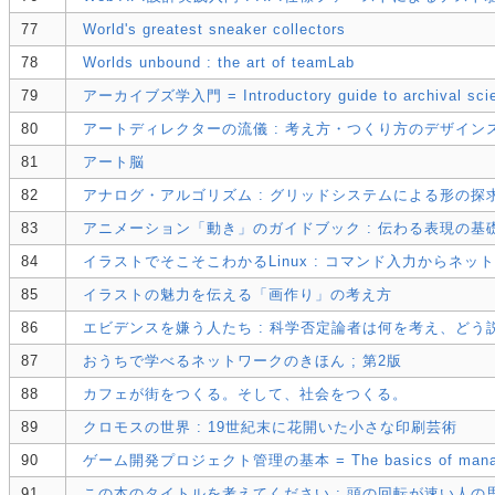
77
World's greatest sneaker collectors
78
Worlds unbound : the art of teamLab
79
アーカイブズ学入門 = Introductory guide to archival sci
80
アートディレクターの流儀 : 考え方・つくり方のデザイン
81
アート脳
82
アナログ・アルゴリズム : グリッドシステムによる形の探
83
アニメーション「動き」のガイドブック : 伝わる表現の基
84
イラストでそこそこわかるLinux : コマンド入力からネ
85
イラストの魅力を伝える「画作り」の考え方
86
エビデンスを嫌う人たち : 科学否定論者は何を考え、どう
87
おうちで学べるネットワークのきほん ; 第2版
88
カフェが街をつくる。そして、社会をつくる。
89
クロモスの世界 : 19世紀末に花開いた小さな印刷芸術
90
ゲーム開発プロジェクト管理の基本 = The basics of managing 
91
この本のタイトルを考えてください : 頭の回転が速い人の