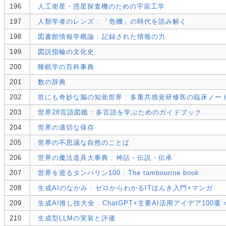
196
人工衛星・惑星探査機のための宇宙工学
197
人類学者のレンズ : 「危機」の時代を読み解く
198
図書館情報学概論 : 記録された情報の力
199
図説指輪の文化史
200
睡眠学の百科事典
201
数の辞典
202
世にも奇妙な脳の知覚世界 : 多重共感覚研修医の臨床ノー
203
世界28言語図鑑 : 多言語を学ぶためのガイドブック
204
世界の適切な保存
205
世界の不思議な自然のことば
206
世界の魔法道具大事典 : 神話・伝説・伝承
207
世界を巡るタンバリン100 : The tambourine book
208
生成AIのなかみ : ゼロからわかるITほんき入門+マンガ
209
生成AI推し技大全 : ChatGPT+主要AI活用アイデア100選 = Reco
210
生成型LLMの実装と評価