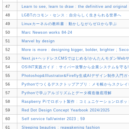
47
Learn to see, learn to draw : the definitive and original
48
LGBTのコモン・センス : 自分らしく生きられる世界へ
49
Linuxカーネルの教科書 : 動かしながらゼロから学ぶ
50
Marc Newson works 84-24
51
Marvel by design
52
More is more : designing bigger, bolder, brighter ; Seco
53
Next.js+ヘッドレスCMSではじめる!かんたんモダンW
54
OSINT実践ガイド : サイバー攻撃から企業システムを守る!
55
Photoshop&Illustrator&Firefly生成AIデザイン制作入門
56
Pythonでつくるデスクトップアプリ : メモ帳からスクレ
57
Pythonで学ぶアルゴリズムとデータ構造徹底理解
58
Raspberry Piでロボット製作 : コミュニケーションロボ
59
Red Dot Design Concept Yearbook 2024/2025
60
Self service fall/winter 2023 ; 59
61
Sleeping beauties : reawakening fashion