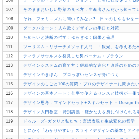
106
ソーシャル・ファシリテーション : 「ともに社会をつくる関
107
そのままおいしい野菜の食べ方 : 生産者さんだから知って
108
それ、フェミニズムに聞いてみない? : 日々のもやもやを
109
ダークパターン : 人を欺くデザインの手口と対策
110
ためらいと決断の哲学 : ゆらぎゆく因果と倫理
111
ツーリズム・リサーチメソッド入門 : 「観光」を考えるた
112
ティラノサウルスを発見した男バーナム・ブラウン
113
デザインシステムの育て方 : 継続的な進化と改善のための
114
デザインのきほん : プロっぽいセンスが身につく
115
デザインのしごと100の質問 : プロのデザイナーに聞き
116
デザインの基本ノート : 仕事で使えるセンスと技術が一冊
117
デザイン思考 : マインドセット+スキルセット = Design thinking
118
デザイン入門教室 : 特別講義 : 確かな力を身に付けられ
119
ドゥルーズ=ガタリと私たち : 言語表現と生成変化の哲学
120
とにかく「わかりやすい」スライドデザインの基本とアイ