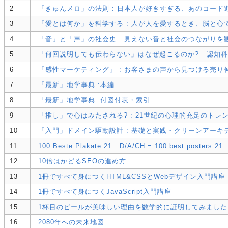
2
「きゅんメロ」の法則 : 日本人が好きすぎる、あのコード
3
「愛とは何か」を科学する : 人が人を愛するとき、脳と心
4
「音」と「声」の社会史 : 見えない音と社会のつながりを
5
「何回説明しても伝わらない」はなぜ起こるのか? : 認
6
「感性マーケティング」 : お客さまの声から見つける売り
7
「最新」地学事典 :本編
8
「最新」地学事典 :付図付表・索引
9
「推し」で心はみたされる? : 21世紀の心理的充足のトレ
10
「入門」ドメイン駆動設計 : 基礎と実践・クリーンアーキ
11
100 Beste Plakate 21 : D/A/CH = 100 best posters 21 
12
10倍はかどるSEOの進め方
13
1冊ですべて身につくHTML&CSSとWebデザイン入門講座
14
1冊ですべて身につくJavaScript入門講座
15
1杯目のビールが美味しい理由を数学的に証明してみました
16
2080年への未来地図