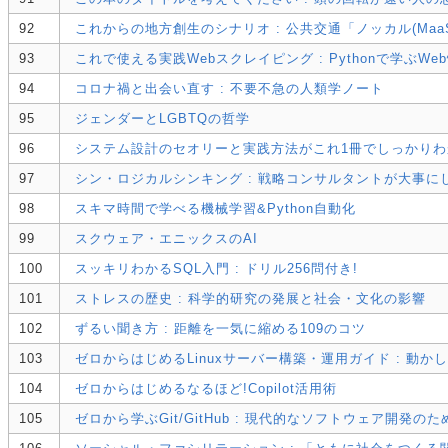
92
これからの地方創生のシナリオ : 公共交通「ノッカル(Ma
93
これで使える実践Webスクレイピング : Pythonで学ぶWe
94
コロナ禍と出会い直す : 不要不急の人類学ノート
95
ジェンダーとLGBTQの哲学
96
システム設計のセオリーと実践方法がこれ1冊でしっかりわ
97
シン・ロジカルシンキング : 戦略コンサルタントが大事に
98
スキマ時間で学べる機械学習&Python自動化
99
スクウェア・エニックスのAI
100
スッキリわかるSQL入門 : ドリル256問付き!
101
ストレスの歴史 : 科学的研究の発展と社会・文化の影響
102
ずるい聞き方 : 距離を一気に縮める109のコツ
103
ゼロからはじめるLinuxサーバー構築・運用ガイド : 動か
104
ゼロからはじめるなるほど!Copilot活用術
105
ゼロから学ぶGit/GitHub : 現代的なソフトウェア開発のた