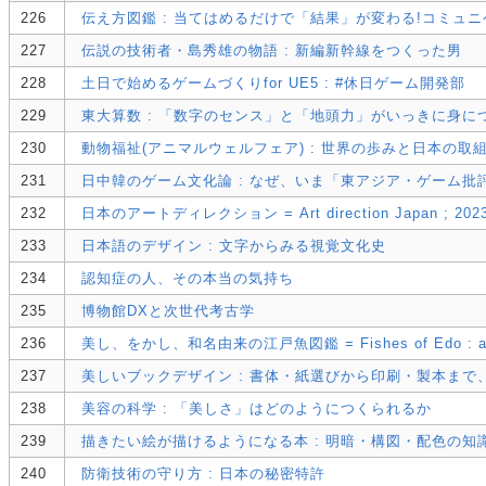
226
伝え方図鑑 : 当てはめるだけで「結果」が変わる!コミュニ
227
伝説の技術者・島秀雄の物語 : 新編新幹線をつくった男
228
土日で始めるゲームづくりfor UE5 : #休日ゲーム開発部
229
東大算数 : 「数字のセンス」と「地頭力」がいっきに身に
230
動物福祉(アニマルウェルフェア) : 世界の歩みと日本の取
231
日中韓のゲーム文化論 : なぜ、いま「東アジア・ゲーム批
232
日本のアートディレクション = Art direction Japan ; 202
233
日本語のデザイン : 文字からみる視覚文化史
234
認知症の人、その本当の気持ち
235
博物館DXと次世代考古学
236
美し、をかし、和名由来の江戸魚図鑑 = Fishes of Edo : a guide
237
美しいブックデザイン : 書体・紙選びから印刷・製本ま
238
美容の科学 : 「美しさ」はどのようにつくられるか
239
描きたい絵が描けるようになる本 : 明暗・構図・配色の知
240
防衛技術の守り方 : 日本の秘密特許