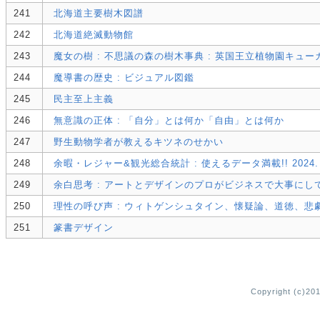
241
北海道主要樹木図譜
242
北海道絶滅動物館
243
魔女の樹 : 不思議の森の樹木事典 : 英国王立植物園キュ
244
魔導書の歴史 : ビジュアル図鑑
245
民主至上主義
246
無意識の正体 : 「自分」とは何か「自由」とは何か
247
野生動物学者が教えるキツネのせかい
248
余暇・レジャー&観光総合統計 : 使えるデータ満載!! 2024.
249
余白思考 : アートとデザインのプロがビジネスで大事に
250
理性の呼び声 : ウィトゲンシュタイン、懐疑論、道徳、悲
251
篆書デザイン
Copyright (c)