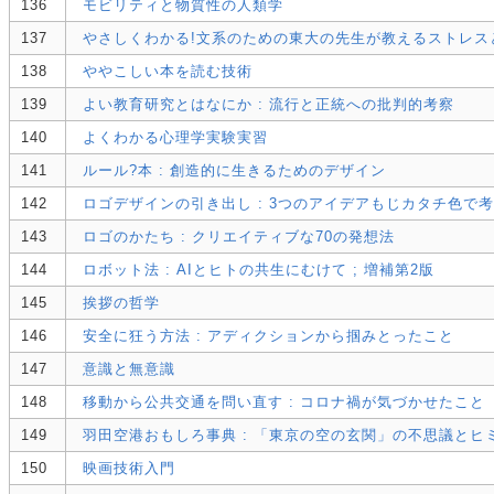
136
モビリティと物質性の人類学
137
やさしくわかる!文系のための東大の先生が教えるストレス
138
ややこしい本を読む技術
139
よい教育研究とはなにか : 流行と正統への批判的考察
140
よくわかる心理学実験実習
141
ルール?本 : 創造的に生きるためのデザイン
142
ロゴデザインの引き出し : 3つのアイデアもじカタチ色で
143
ロゴのかたち : クリエイティブな70の発想法
144
ロボット法 : AIとヒトの共生にむけて ; 増補第2版
145
挨拶の哲学
146
安全に狂う方法 : アディクションから掴みとったこと
147
意識と無意識
148
移動から公共交通を問い直す : コロナ禍が気づかせたこと
149
羽田空港おもしろ事典 : 「東京の空の玄関」の不思議とヒ
150
映画技術入門