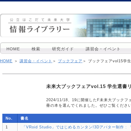
HOME
検索
研究ガイド
講習会・イベント
HOME
＞
講習会・イベント
＞
ブックフェア
＞ ブックフェアvol15
未来大ブックフェアvol.15 学生選書
2024/11/18、19に開催したF未来大ブッ
冊の本を選んでくれました。ぜひご覧くださ
No.
書名
1
「VRoid Studio」ではじめるカンタン!3Dアバター制作