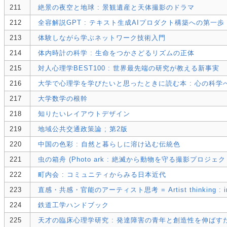
211
絶景の夜空と地球 : 景観遺産と天体撮影のドラマ
212
全容解説GPT : テキスト生成AIプロダクト構築への第一歩
213
体験しながら学ぶネットワーク技術入門
214
体内時計の科学 : 生命をつかさどるリズムの正体
215
対人心理学BEST100 : 世界最先端の研究が教える新事実
216
大学で心理学を学びたいと思ったときに読む本 : 心の科学
217
大学数学の根幹
218
知りたいレイアウトデザイン
219
地域公共交通政策論 ; 第2版
220
中国の色彩 : 自然と暮らしに溶け込む伝統色
221
虫の箱舟 (Photo ark : 絶滅から動物を守る撮影プロジェク
222
町内会 : コミュニティからみる日本近代
223
直感・共感・官能のアーティスト思考 = Artist thinking : intuit
224
鉄道工学ハンドブック
225
天才の臨床心理学研究 : 発達障害の青年と創造性を伸ばす