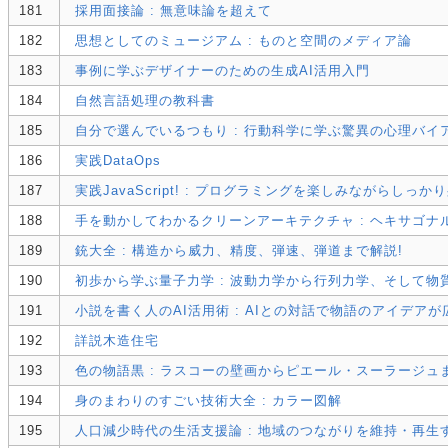
181
採用面接論 : 無意味論を超えて
182
思想としてのミュージアム : ものと空間のメディア論
183
事例に学ぶデザイナーのための生成AI活用入門
184
自然言語処理の教科書
185
自分で選んでいるつもり : 行動科学に学ぶ驚異の心理バイ
186
実践DataOps
187
実践JavaScript! : プログラミングを楽しみながらしっ
188
手を動かしてわかるクリーンアーキテクチャ : ヘキサゴ
189
銃大全 : 構造から威力、精度、弾速、弾道まで解説!
190
初歩から学ぶ量子力学 : 波動力学から行列力学、そして物
191
小説を書く人のAI活用術 : AIとの対話で物語のアイデアが
192
詳説木造住宅
193
色の物語黒 : ラスコーの壁画からピエール・スーラージュ
194
身のまわりのすごい技術大全 : カラー図解
195
人口減少時代の生活支援論 : 地域のつながりを維持・再生