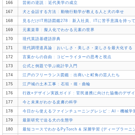
166
芸術の逆説 : 近代美学の成立
167
犬と会話する方法 : 動物行動学が教える人と犬の幸せ
168
見るだけIT用語図鑑278 : 新入社員、ITに苦手意識を持
169
元素楽章 : 擬人化でわかる元素の世界
170
現代英語基礎語辞典
171
現代調理道具論 : おいしさ・美しさ・楽しさを最大化する
172
言葉からの自由 : コピーライターの思考と視点
173
公式と例題で学ぶ統計学入門
174
江戸のフリーランス図鑑 : 出商いと町角の芸人たち
175
江戸城の土木工事 : 石垣・堀・曲輪
176
行政×デザイン実践ガイド : 官民連携に向けた協働のデザ
177
今と未来がわかる皮膚の科学
178
今日から使えるファインチューニングレシピ : AI・機械
179
最新研究で迫る犬の生態学
180
最短コースでわかるPyTorch & 深層学習 (ディープラーニ