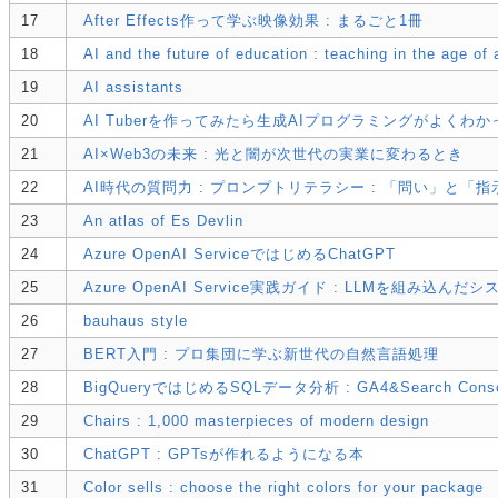
17
After Effects作って学ぶ映像効果 : まるごと1冊
18
AI and the future of education : teaching in the age of ar
19
AI assistants
20
AI Tuberを作ってみたら生成AIプログラミングがよくわか
21
AI×Web3の未来 : 光と闇が次世代の実業に変わるとき
22
AI時代の質問力 : プロンプトリテラシー : 「問い」と「
23
An atlas of Es Devlin
24
Azure OpenAI ServiceではじめるChatGPT
25
Azure OpenAI Service実践ガイド : LLMを組み込んだ
26
bauhaus style
27
BERT入門 : プロ集団に学ぶ新世代の自然言語処理
28
BigQueryではじめるSQLデータ分析 : GA4&Search Con
29
Chairs : 1,000 masterpieces of modern design
30
ChatGPT : GPTsが作れるようになる本
31
Color sells : choose the right colors for your package