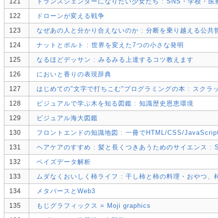
121
トランスジェンダーになりたい少女たち : SNS・学校・
122
ドローンが変える戦争
123
なぜあの人と分かり合えないのか : 分断を乗り越える公共
124
ナットとボルト : 世界を変えた7つの小さな発明
125
なるほどデッサン : みるみる上達するコツ教えます
126
においと香りの表現辞典
127
はじめての"文字で打ちこむ"プログラミングの本 : スクラッ
128
ビジュアルで学ぶ木を知る図鑑 : 知識歴史恩恵環境
129
ビジュアル海大図鑑
130
フロントエンドの知識地図 : 一冊でHTML/CSS/JavaSc
131
ヘアケアのすすめ : 髪と長くつきあうためのサイエンス : Scie
132
ベイズデータ解析
133
ムダなくおいしく柿ライフ : 干し柿と柿の料理・おやつ、
134
メタバースとWeb3
135
もじグラフィックス = Moji graphics