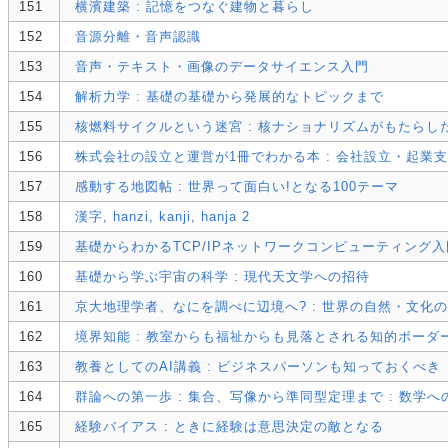
151
横濱建築 : 記憶をつなぐ建物と暮らし
152
音源分離・音声認識
153
音声・テキスト・画像のデータサイエンス入門
154
解析力学 : 基礎の基礎から発展的なトピックまで
155
核燃料サイクルという迷宮 : 核ナショナリズムがもたらし
156
株式会社の設立と運営が1冊でわかる本 : 会社設立・起
157
感動する地図帖 : 世界って面白い!となる100テーマ
158
漢字, hanzi, kanji, hanja 2
159
基礎からわかるTCP/IPネットワークコンピューティング入
160
基礎から学ぶ宇宙の科学 : 現代天文学への招待
161
京大地理学者、なにを調べに辺境へ? : 世界の自然・文化
162
境界知能 : 教室からも福祉からも見落とされる知的ボーダ
163
教養としてのAI講義 : ビジネスパーソンも知っておくべ
164
群論への第一歩 : 集合、写像から準同型定理まで : 数学へ
165
経験バイアス : ときに経験は意思決定の敵となる